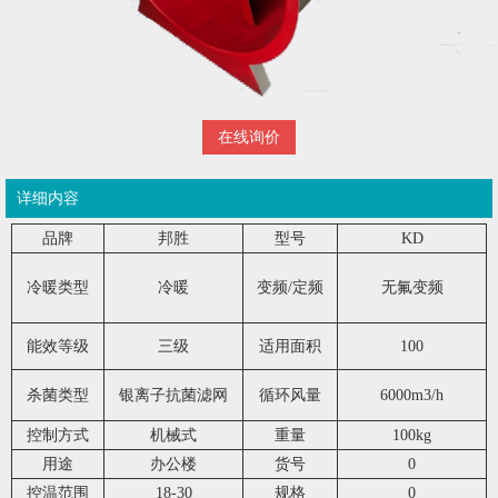
在线询价
详细内容
品牌
邦胜
型号
KD
冷暖类型
冷暖
变频/定频
无氟变频
能效等级
三级
适用面积
100
杀菌类型
银离子抗菌滤网
循环风量
6000m3/h
控制方式
机械式
重量
100kg
用途
办公楼
货号
0
控温范围
18-30
规格
0