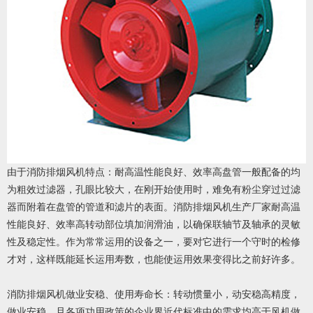
由于消防排烟风机特点：耐高温性能良好、效率高盘管一般配备的均
为粗效过滤器，孔眼比较大，在刚开始使用时，难免有粉尘穿过过滤
器而附着在盘管的管道和滤片的表面。消防排烟风机生产厂家耐高温
性能良好、效率高转动部位填加润滑油，以确保联轴节及轴承的灵敏
性及稳定性。作为常常运用的设备之一，要对它进行一个守时的检修
才对，这样既能延长运用寿数，也能使运用效果变得比之前好许多。
消防排烟风机做业安稳、使用寿命长：转动惯量小，动安稳高精度，
做业安稳，且各项功用政策的企业界近代标准中的需求均高于风机做