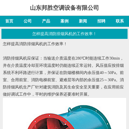
山东邦胜空调设备有限公司
首页
公司
产品
案例
新闻
招聘
联系
怎样提高消防排烟风机的工作效率！
怎样提高消防排烟风机的工作效率！
消防排烟风机应保证：当输送介质温度在280℃时能连续工作30min，
并在介质温度冷却至环境温度时仍能连续正常运转。风压值应按排烟
系统不利环路进行计算，并保证在防烟楼梯间内余压值40～50Pa。前
室、合用前室、消防电梯前室、避难层等内部的余压值25～30Pa。消
防排烟风机生产厂针对建筑消防及其生命安全至关重要，在应用前应
做好调试工作中，平时的维护保养还要准时开展。