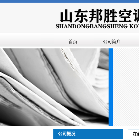
首页
公司简介
公司简介
企业文化
公司概况
在