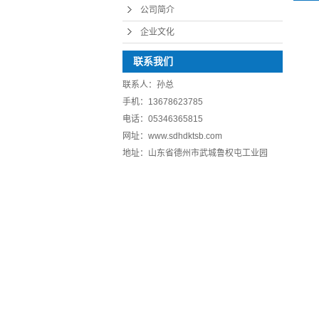
公司简介
企业文化
联系我们
联系人：孙总
手机：13678623785
电话：05346365815
网址：www.sdhdktsb.com
地址：山东省德州市武城鲁权屯工业园