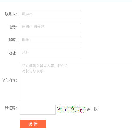
联系人
联系人：
座机/手机号码
电话：
邮箱
邮箱：
地址
地址：
请在此输入留言内容，我们会
尽快与您联系。
留言内容：
验证码：
换一张